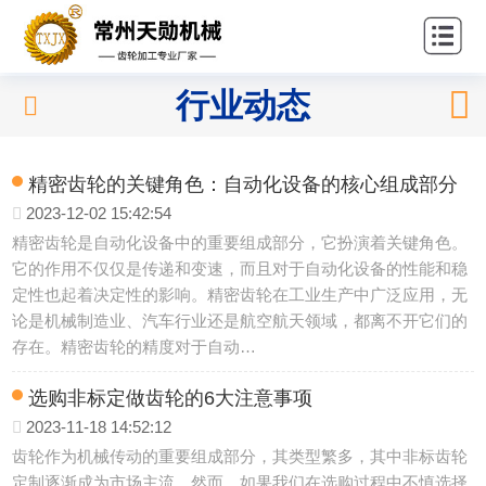
站首
关
页
于我
产
行业动态
们
品中
应
心
用领
新
精密齿轮的关键角色：自动化设备的核心组成部分
2023-12-02 15:42:54
域
闻中
联
精密齿轮是自动化设备中的重要组成部分，它扮演着关键角色。
它的作用不仅仅是传递和变速，而且对于自动化设备的性能和稳
心
系我
定性也起着决定性的影响。精密齿轮在工业生产中广泛应用，无
论是机械制造业、汽车行业还是航空航天领域，都离不开它们的
们
存在。精密齿轮的精度对于自动…
选购非标定做齿轮的6大注意事项
2023-11-18 14:52:12
齿轮作为机械传动的重要组成部分，其类型繁多，其中非标齿轮
定制逐渐成为市场主流。然而，如果我们在选购过程中不慎选择