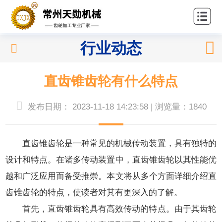
站首
关
页
于我
产
行业动态
们
品中
应
心
直齿锥齿轮有什么特点
用领
新
域
闻中
联
发布日期： 2023-11-18 14:23:58 | 浏览量：1840
心
系我
直齿锥齿轮
是一种常见的机械传动装置，具有独特的
们
设计和特点。在诸多传动装置中，直齿锥齿轮以其性能优
越和广泛应用而备受推崇。本文将从多个方面详细介绍直
齿锥齿轮的特点，使读者对其有更深入的了解。
首先，直齿锥齿轮具有高效传动的特点。由于其齿轮