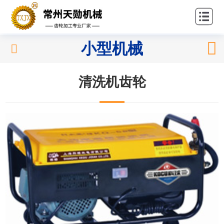
站首
关
页
于我
产
小型机械
们
品中
应
心
清洗机齿轮
用领
新
域
闻中
联
心
系我
们