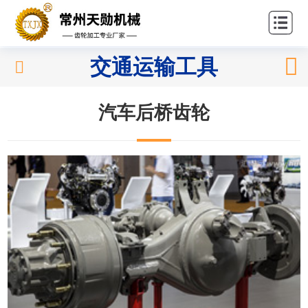
站首
关
页
于我
产
交通运输工具
们
品中
应
心
汽车后桥齿轮
用领
新
域
闻中
联
心
系我
们