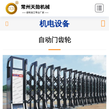
站首
关
页
于我
产
机电设备
们
品中
应
心
自动门齿轮
用领
新
域
闻中
联
心
系我
们