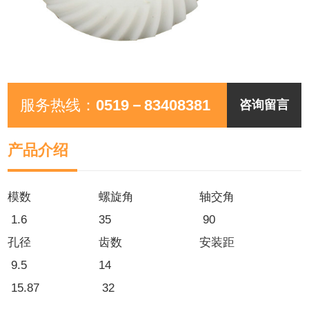
服务热线：
0519－83408381
咨询留言
产品介绍
模数
螺旋角
轴交角
1.6
35
90
孔径
齿数
安装距
9.5
14
15.87
32