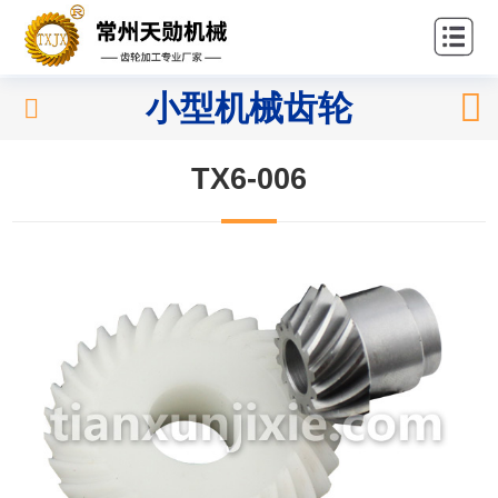
站首
关
页
于我
产
小型机械齿轮
们
品中
应
TX6-006
心
用领
新
域
闻中
联
心
系我
们