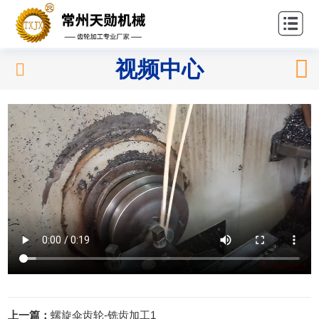
站首
关
页
于我
产
视频中心
们
品中
应
心
用领
新
域
闻中
联
心
系我
们
上一篇：
螺旋伞齿轮-铣齿加工1